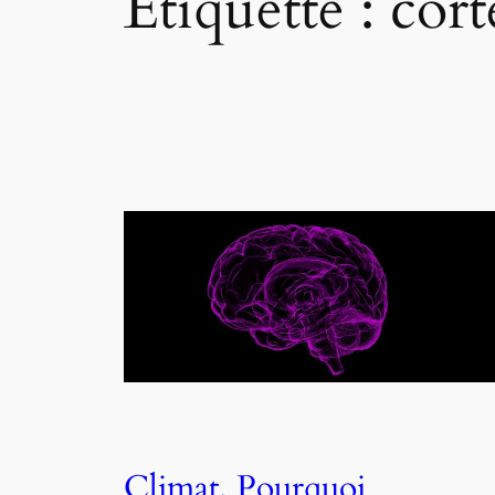
Étiquette :
cort
Climat. Pourquoi