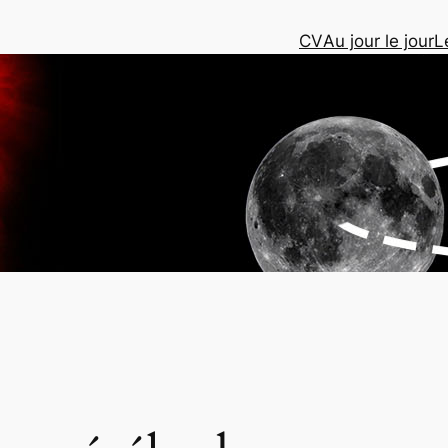
CV
Au jour le jour
L