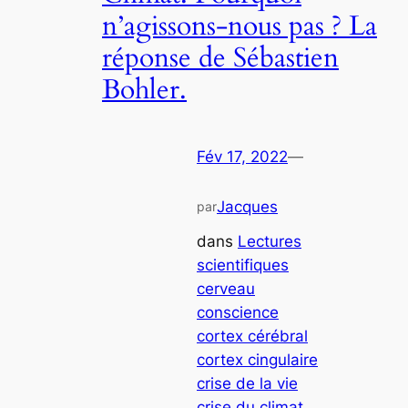
n’agissons-nous pas ? La
réponse de Sébastien
Bohler.
Fév 17, 2022
—
Jacques
par
dans
Lectures
scientifiques
cerveau
conscience
cortex cérébral
cortex cingulaire
crise de la vie
crise du climat