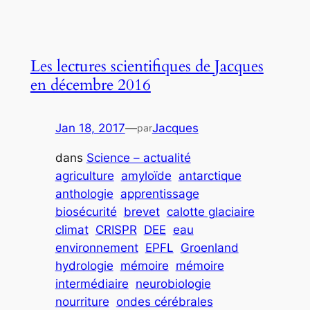
Les lectures scientifiques de Jacques
en décembre 2016
Jan 18, 2017
—
Jacques
par
dans
Science – actualité
agriculture
amyloïde
antarctique
anthologie
apprentissage
biosécurité
brevet
calotte glaciaire
climat
CRISPR
DEE
eau
environnement
EPFL
Groenland
hydrologie
mémoire
mémoire
intermédiaire
neurobiologie
nourriture
ondes cérébrales