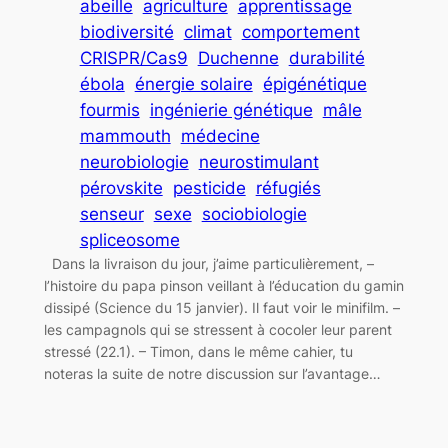
abeille
agriculture
apprentissage
biodiversité
climat
comportement
CRISPR/Cas9
Duchenne
durabilité
ébola
énergie solaire
épigénétique
fourmis
ingénierie génétique
mâle
mammouth
médecine
neurobiologie
neurostimulant
pérovskite
pesticide
réfugiés
senseur
sexe
sociobiologie
spliceosome
Dans la livraison du jour, j’aime particulièrement, –
l’histoire du papa pinson veillant à l’éducation du gamin
dissipé (Science du 15 janvier). Il faut voir le minifilm. –
les campagnols qui se stressent à cocoler leur parent
stressé (22.1). – Timon, dans le même cahier, tu
noteras la suite de notre discussion sur l’avantage…