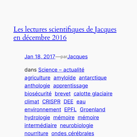
Les lectures scientifiques de Jacques
en décembre 2016
Jan 18, 2017
—
Jacques
par
dans
Science – actualité
agriculture
amyloïde
antarctique
anthologie
apprentissage
biosécurité
brevet
calotte glaciaire
climat
CRISPR
DEE
eau
environnement
EPFL
Groenland
hydrologie
mémoire
mémoire
intermédiaire
neurobiologie
nourriture
ondes cérébrales