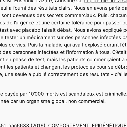
& M. Enserink. Lazare, Christine Cl.
L’épidémie tire à sa
 seul a fourni des résultats clairs. Nous en avons parlé da
s sont devenues des secrets commerciaux. Puis, chacun
s de l’urgence et une certaine tolérance pour passer ou
du test avec placébo faisait débat. Nous avions expliqué 
t de tester un médicament sur des personnes infectées p
plus de vies. Puis la maladie qui avait explosé durant l’é
nt des personnes infectées et l’information à tous. C’ét
nt en phase de test, mais les patients commençaient à s
nt les patients et changent les protocoles pour se déb
te, une seule a publié correctement des résultats – d’aill
le payée par 10’000 morts est scandaleux est criminell
nnée par un organisme global, non commercial.
ce 351, aac6633 (2016). COMPORTEMENT, EPIGÉNÉTIQUE,