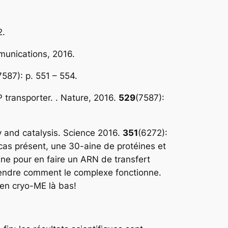
2.
unications, 2016.
7587): p. 551 – 554.
transporter. .
Nature, 2016.
529
(7587):
 and catalysis.
Science 2016.
351
(6272):
cas présent, une 30-aine de protéines et
ène pour en faire un ARN de transfert
mprendre comment le complexe fonctionne.
 en cryo-ME là bas!