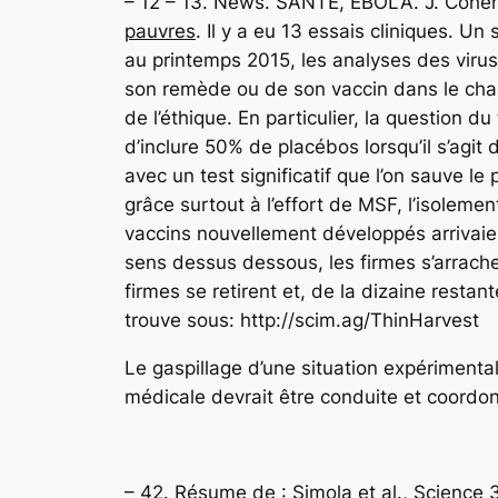
– 12 – 13. News. SANTÉ, EBOLA. J. Cohen 
pauvres
. Il y a eu 13 essais cliniques. Un
au printemps 2015, les analyses des viru
son remède ou de son vaccin dans le chao
de l’éthique. En particulier, la question 
d’inclure 50% de placébos lorsqu’il s’agi
avec un test significatif que l’on sauve le 
grâce surtout à l’effort de MSF, l’isoleme
vaccins nouvellement développés arrivaie
sens dessus dessous, les firmes s’arrache
firmes se retirent et, de la dizaine restan
trouve sous: http://scim.ag/ThinHarvest
Le gaspillage d’une situation expérimenta
médicale devrait être conduite et coordo
– 42. Résume de : Simola et al., Scien