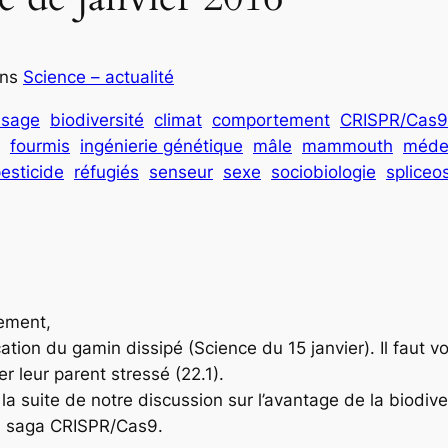
ans
Science – actualité
ssage
biodiversité
climat
comportement
CRISPR/Cas9
fourmis
ingénierie génétique
mâle
mammouth
méde
esticide
réfugiés
senseur
sexe
sociobiologie
splice
rement,
cation du gamin dissipé (Science du 15 janvier). Il faut voi
r leur parent stressé (22.1).
a suite de notre discussion sur l’avantage de la biodive
 la saga CRISPR/Cas9.