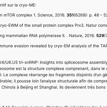
ntif sur la cryo-ME:
an mTOR complex 1.
Science, 2016.
351
(6268): p. 48 – 5
cryo-EWM of the small protein complex Prx3.
Natur comm
bing mammalian RNA polymerase II. .
Nature, 2016.
529
(
mmune evasion revealed by cryo-EM analysis of the TAP 
U4/U6.U5 tri-snRNP: Insights into spliceosome assembly
eosome est la structure complexe comprenant, dans le 
. Le complexe réarrange les fragments disjoints d’un g
dérable; il pousse loin l’analyse structurale afin de co
s Chinois à Beijing et Shanghai. Ils deviennent très bons