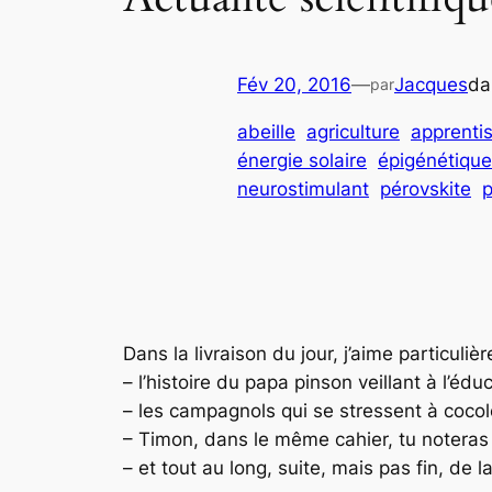
Fév 20, 2016
—
Jacques
d
par
abeille
agriculture
apprenti
énergie solaire
épigénétique
neurostimulant
pérovskite
p
Dans la livraison du jour, j’aime particuliè
– l’histoire du papa pinson veillant à l’édu
– les campagnols qui se stressent à cocole
– Timon, dans le même cahier, tu noteras l
– et tout au long, suite, mais pas fin, de