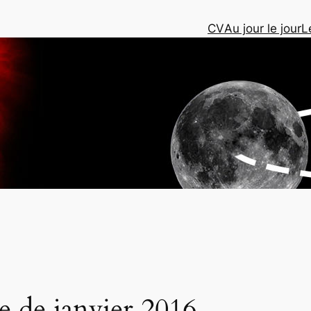
CV
Au jour le jour
L
ue de janvier 2016