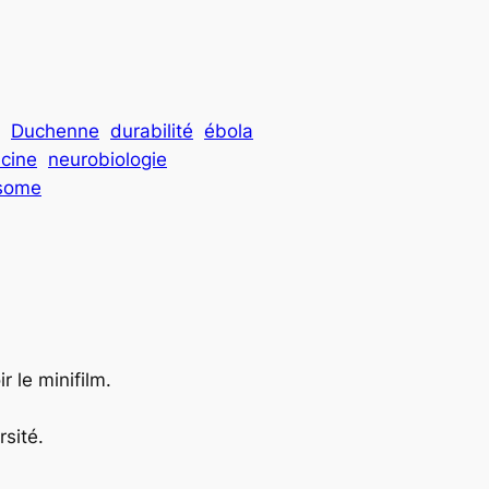
Duchenne
durabilité
ébola
cine
neurobiologie
osome
r le minifilm.
rsité.