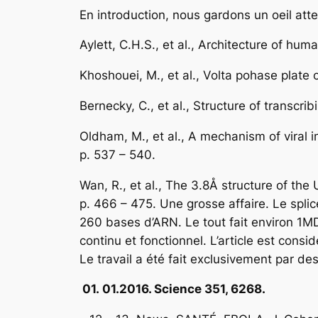
En introduction, nous gardons un oeil atte
Aylett, C.H.S., et al.,
Architecture of hum
Khoshouei, M., et al.,
Volta pohase plate 
Bernecky, C., et al.,
Structure of transcri
Oldham, M., et al.,
A mechanism of viral i
p. 537 – 540.
Wan, R., et al.,
The 3.8Å structure of the 
p. 466 – 475.
Une grosse affaire.
Le splic
260 bases d’ARN. Le tout fait environ 1MD
continu et fonctionnel.
L’article est consi
Le travail a été fait exclusivement par de
01.
01.2016. Science 351, 6268.