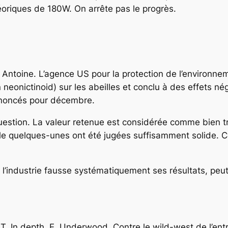
riques de 180W. On arrête pas le progrès.
Antoine. L’agence US pour la protection de l’environnem
un neonictinoid) sur les abeilles et conclu à des effets n
nnoncés pour décembre.
la question. La valeur retenue est considérée comme bien 
le quelques-unes ont été jugées suffisamment solide. C
industrie fausse systématiquement ses résultats, peut-
. In depth. E. Underwood.
Contre le wild-west de l’ent