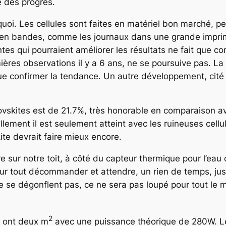
e des progrès.
 quoi. Les cellules sont faites en matériel bon marché, p
es en bandes, comme les journaux dans une grande impri
 qui pourraient améliorer les résultats ne fait que com
mières observations il y a 6 ans, ne se poursuive pas. L
ue confirmer la tendance. Un autre développement, cité 
rovskites est de 21.7%, très honorable en comparaison a
ment il est seulement atteint avec les ruineuses cellules
te devrait faire mieux encore.
e sur notre toit, à côté du capteur thermique pour l’eau
pour tout décommander et attendre, un rien de temps, j
se dégonflent pas, ce ne sera pas loupé pour tout le mo
2
x ont deux m
avec une puissance théorique de 280W. Le m