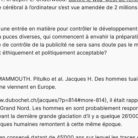
 cérébral à l’ordinateur s’est vue amendée de 2 million
une entrée en matière pour contrôler le développement 
ou puces diverses, qui commencent à envahir la préparat
ne de contrôle de la publicité ne sera sans doute pas l
est éthiquement et politiquement acceptable?
MAMMOUTH. Pitulko et al. Jacques H. Des hommes tuai
ne viennent en Europe.
.dubochet.ch/jacques/?p=814#more-814), il était rapp
u Grand Nord. Les hommes en sont probablement respo
nt la dernière grande glaciation d’il y a quelque 26’00
 marques humaines remontent à cette même époque.
n conservé datant de 45’000 ans sur lequel les traces d