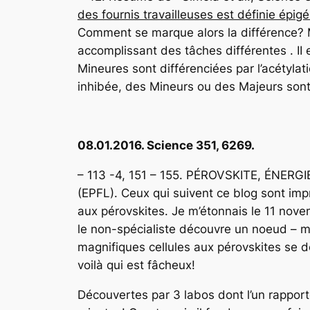
des fournis travailleuses est définie épi
Comment se marque alors la différence? M
accomplissant des tâches différentes . II 
Mineures sont différenciées par l’acétylat
inhibée, des Mineurs ou des Majeurs sont
08.01.2016. Science 351, 6269.
– 113 -4, 151 – 155. PÉROVSKITE, ÉNERGIE 
(EPFL). Ceux qui suivent ce blog sont im
aux pérovskites. Je m’étonnais le 11 novem
le non-spécialiste découvre un noeud – ma
magnifiques cellules aux pérovskites se dé
voilà qui est fâcheux!
Découvertes par 3 labos dont l’un rapporte