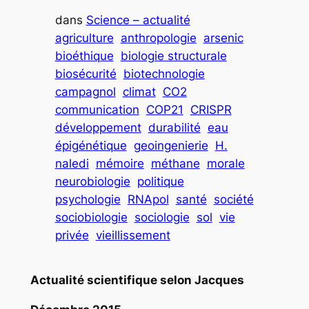
dans
Science – actualité
agriculture
anthropologie
arsenic
bioéthique
biologie structurale
biosécurité
biotechnologie
campagnol
climat
CO2
communication
COP21
CRISPR
développement
durabilité
eau
épigénétique
geoingenierie
H.
naledi
mémoire
méthane
morale
neurobiologie
politique
psychologie
RNApol
santé
société
sociobiologie
sociologie
sol
vie
privée
vieillissement
Actualité scientifique selon Jacques