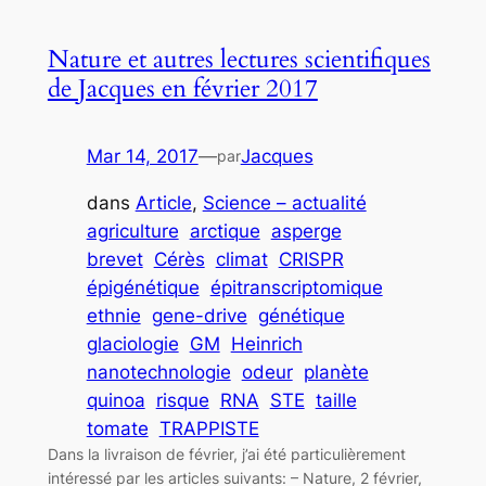
Nature et autres lectures scientifiques
de Jacques en février 2017
Mar 14, 2017
—
Jacques
par
dans
Article
, 
Science – actualité
agriculture
arctique
asperge
brevet
Cérès
climat
CRISPR
épigénétique
épitranscriptomique
ethnie
gene-drive
génétique
glaciologie
GM
Heinrich
nanotechnologie
odeur
planète
quinoa
risque
RNA
STE
taille
tomate
TRAPPISTE
Dans la livraison de février, j’ai été particulièrement
intéressé par les articles suivants: – Nature, 2 février,