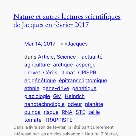
Nature et autres lectures scientifiques
de Jacques en février 2017
Mar 14, 2017
—
Jacques
par
dans
Article
, 
Science – actualité
agriculture
arctique
asperge
brevet
Cérès
climat
CRISPR
épigénétique
épitranscriptomique
ethnie
gene-drive
génétique
glaciologie
GM
Heinrich
nanotechnologie
odeur
planète
quinoa
risque
RNA
STE
taille
tomate
TRAPPISTE
Dans la livraison de février, j’ai été particulièrement
intéressé par les articles suivants: – Nature, 2 février,