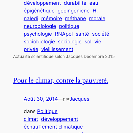
développement
durabilité
eau
épigénétique
geoingenierie
H.
naledi
mémoire
méthane
morale
neurobiologie
politique
psychologie
RNApol
santé
société
sociobiologie
sociologie
sol
vie
privée
vieillissement
Actualité scientifique selon Jacques Décembre 2015
Pour le climat, contre la pauvreté.
Août 30, 2014
—
Jacques
par
dans
Politique
climat
développement
échauffement climatique