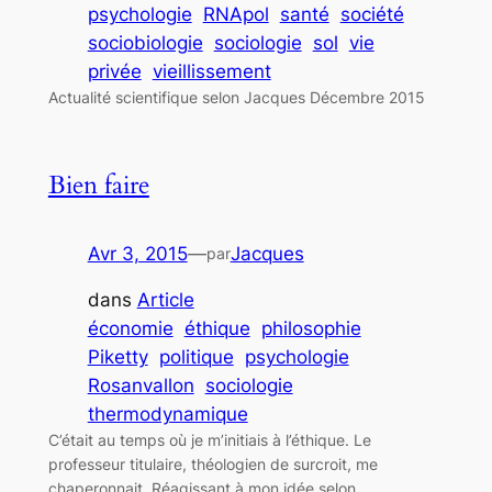
psychologie
RNApol
santé
société
sociobiologie
sociologie
sol
vie
privée
vieillissement
Actualité scientifique selon Jacques Décembre 2015
Bien faire
Avr 3, 2015
—
Jacques
par
dans
Article
économie
éthique
philosophie
Piketty
politique
psychologie
Rosanvallon
sociologie
thermodynamique
C’était au temps où je m’initiais à l’éthique. Le
professeur titulaire, théologien de surcroit, me
chaperonnait. Réagissant à mon idée selon