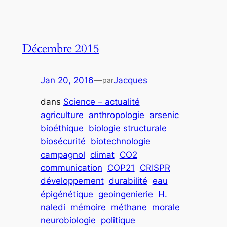
Décembre 2015
Jan 20, 2016
—
Jacques
par
dans
Science – actualité
agriculture
anthropologie
arsenic
bioéthique
biologie structurale
biosécurité
biotechnologie
campagnol
climat
CO2
communication
COP21
CRISPR
développement
durabilité
eau
épigénétique
geoingenierie
H.
naledi
mémoire
méthane
morale
neurobiologie
politique