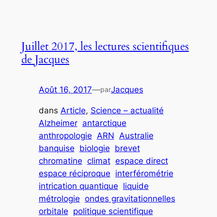
Juillet 2017, les lectures scientifiques
de Jacques
Août 16, 2017
—
Jacques
par
dans
Article
, 
Science – actualité
Alzheimer
antarctique
anthropologie
ARN
Australie
banquise
biologie
brevet
chromatine
climat
espace direct
espace réciproque
interférométrie
intrication quantique
liquide
métrologie
ondes gravitationnelles
orbitale
politique scientifique