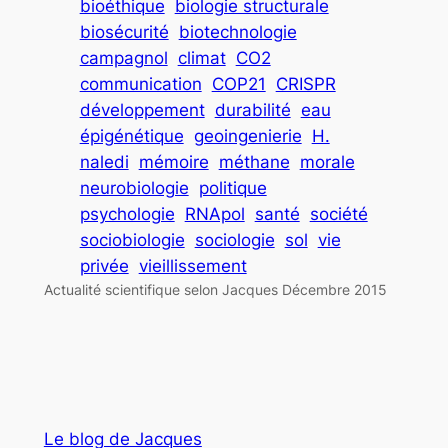
bioéthique
biologie structurale
biosécurité
biotechnologie
campagnol
climat
CO2
communication
COP21
CRISPR
développement
durabilité
eau
épigénétique
geoingenierie
H.
naledi
mémoire
méthane
morale
neurobiologie
politique
psychologie
RNApol
santé
société
sociobiologie
sociologie
sol
vie
privée
vieillissement
Actualité scientifique selon Jacques Décembre 2015
Le blog de Jacques